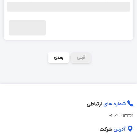
قبلی
بعدی
ارتباطی
شماره های
021-91093361
شرکت
آدرس