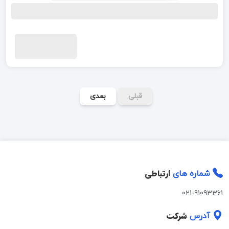
قبلی
بعدی
ارتباطی
شماره های
021-91093361
شرکت
آدرس