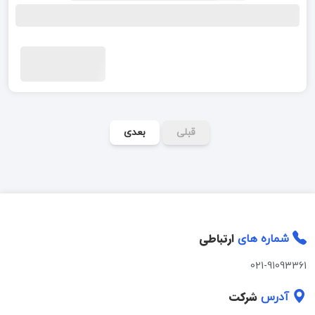
قبلی
بعدی
ارتباطی
شماره های
021-91093361
شرکت
آدرس