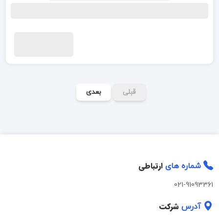
قبلی
بعدی
ارتباطی
شماره های
021-91093361
شرکت
آدرس