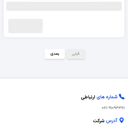
قبلی
بعدی
ارتباطی
شماره های
021-91093361
شرکت
آدرس