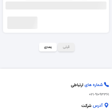
قبلی
بعدی
ارتباطی
شماره های
021-91093361
شرکت
آدرس