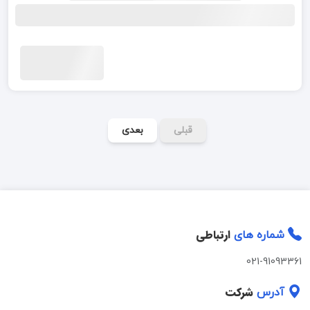
قبلی
بعدی
ارتباطی
شماره های
021-91093361
شرکت
آدرس