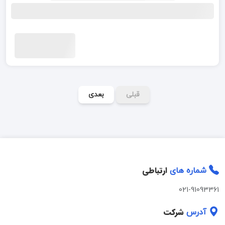
قبلی
بعدی
ارتباطی
شماره های
021-91093361
شرکت
آدرس