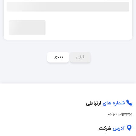
قبلی
بعدی
ارتباطی
شماره های
021-91093361
شرکت
آدرس