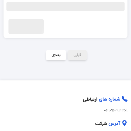
قبلی
بعدی
ارتباطی
شماره های
021-91093361
شرکت
آدرس