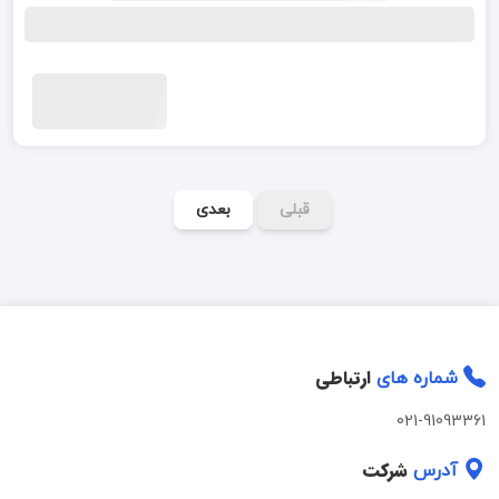
قبلی
بعدی
ارتباطی
شماره های
021-91093361
شرکت
آدرس