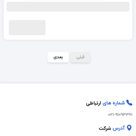
قبلی
بعدی
ارتباطی
شماره های
021-91093361
شرکت
آدرس