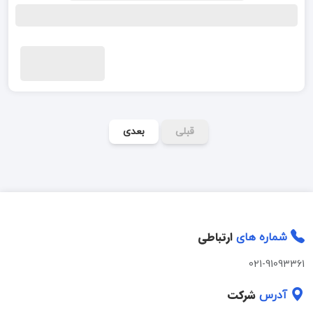
قبلی
بعدی
ارتباطی
شماره های
021-91093361
شرکت
آدرس