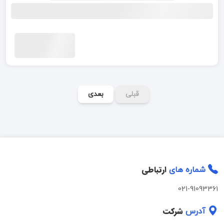
قبلی
بعدی
ارتباطی
شماره های
021-91093361
شرکت
آدرس