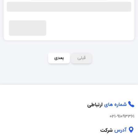
قبلی
بعدی
ارتباطی
شماره های
021-91093361
شرکت
آدرس