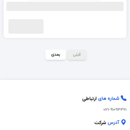
قبلی
بعدی
ارتباطی
شماره های
021-91093361
شرکت
آدرس