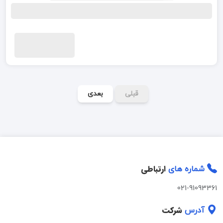
قبلی
بعدی
ارتباطی
شماره های
021-91093361
شرکت
آدرس