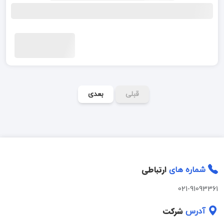
قبلی
بعدی
ارتباطی
شماره های
021-91093361
شرکت
آدرس